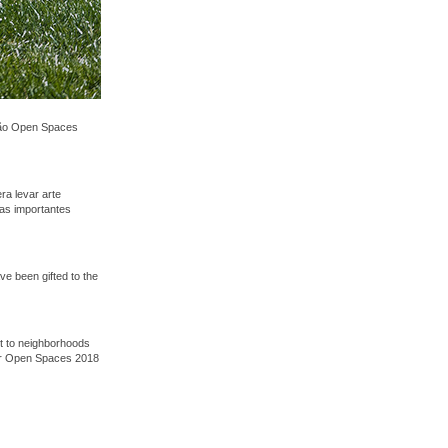
ção Open Spaces
a levar arte
as importantes
e been gifted to the
t to neighborhoods
for Open Spaces 2018