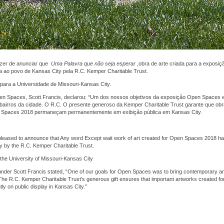
azer de anunciar que
Uma Palavra que não seja esperar
,obra de arte criada para a exposi
a ao povo de Kansas City pela R.C. Kemper Charitable Trust.
 para a Universidade de Missouri-Kansas City.
n Spaces, Scott Francis, declarou: “Um dos nossos objetivos da esposição Open Spaces er
airros da cidade. O R.C. O presente generoso da Kemper Charitable Trust garante que obr
n Spaces 2018 permaneçam permanentemente em exibição pública em Kansas City.
 pleased to announce that Any word Except wait work of art created for Open Spaces 2018 hav
y by the R.C. Kemper Charitable Trust.
 the University of Missouri-Kansas City
der Scott Francis stated, “One of our goals for Open Spaces was to bring contemporary ar
 The R.C. Kemper Charitable Trust’s generous gift ensures that important artworks created 
ly on public display in Kansas City.”