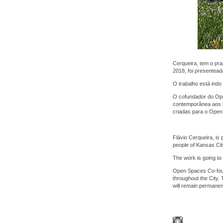
Cerqueira, tem o pr
2018, foi presentead
O trabalho está indo
O cofundador do Ope
contemporânea aos b
criadas para o Ope
Flávio Cerqueira, is
people of Kansas Cit
The work is going to
Open Spaces Co-foun
throughout the City.
will remain permanent