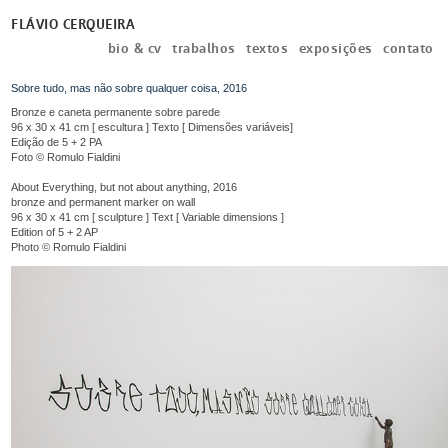
FLÁVIO CERQUEIRA
bio & cv
trabalhos
textos
exposições
contato
Sobre tudo, mas não sobre qualquer coisa, 2016
Bronze e caneta permanente sobre parede
96 x 30 x 41 cm [ escultura ] Texto [ Dimensões variáveis]
Edição de 5 + 2 PA
Foto © Romulo Fialdini
About Everything, but not about anything, 2016
bronze and permanent marker on wall
96 x 30 x 41 cm [ sculpture ] Text [ Variable dimensions ]
Edition of 5 + 2 AP
Photo © Romulo Fialdini