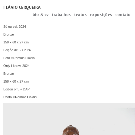
FLÁVIO CERQUEIRA
bio & cv
trabalhos
textos
exposições
contato
Só eu sei, 2024
Bronze
158 x 60 x 27 cm
Edição de 5 + 2 PA
Foto ©Romulo Fialdini
Only I know, 2024
Bronze
158 x 60 x 27 cm
Edition of 5 + 2 AP
Photo ©Romulo Fialdini