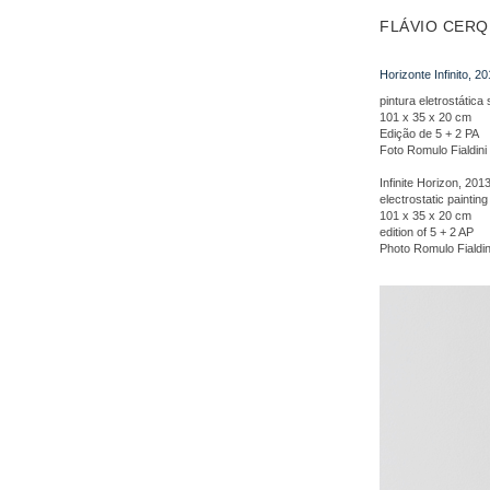
FLÁVIO CERQ
Horizonte Infinito, 2
pintura eletrostática
101 x 35 x 20 cm
Edição de 5 + 2 PA
Foto Romulo Fialdini
Infinite Horizon, 201
electrostatic paintin
101 x 35 x 20 cm
edition of 5 + 2 AP
Photo Romulo Fialdin