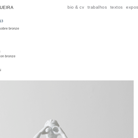
bio & cv
trabalhos
textos
expos
UEIRA
013
 sobre bronze
3
g on bronze
i